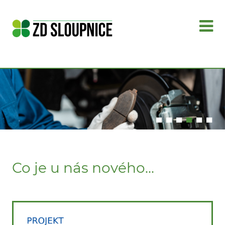
▄
▄
▄
▄
▄
▄
Co je u nás nového...