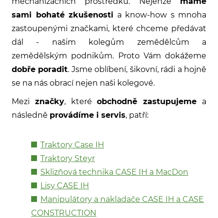
mechanizačních prostředků. Nejenže
máme
sami bohaté zkušenosti
a know-how s mnoha
zastoupenými značkami, které chceme předávat
dál - našim kolegům zemědělcům a
zemědělským podnikům. Proto Vám dokážeme
dobře poradit
. Jsme oblíbení, šikovní, rádi a hojně
se na nás obrací nejen naši kolegové.
Mezi
značky
, které
obchodně zastupujeme
a
následně
provádíme i servis
, patří:
Traktory Case IH
Traktory Steyr
Sklizňová technika CASE IH a MacDon
Lisy CASE IH
Manipulátory a nakladače CASE IH a CASE
CONSTRUCTION