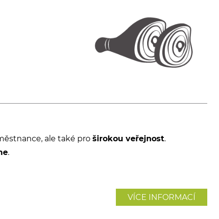
městnance, ale také pro
širokou veřejnost
.
me
.
VÍCE INFORMACÍ