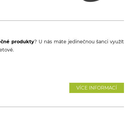
éčné produkty
? U nás máte jedinečnou šanci využít
etové.
VÍCE INFORMACÍ