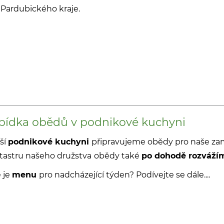
Pardubického kraje.
bídka obědů v podnikové kuchyni
ší
podnikové kuchyni
připravujeme obědy pro naše za
tastru našeho družstva
obědy také
po dohodě rozváží
 je
menu
pro nadcházející týden? Podívejte se dále....