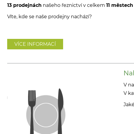
13 prodejnách
našeho řeznictví v celkem
11 městech
Víte, kde se naše prodejny nachází?
VÍCE INFORMACÍ
Na
V na
V ka
Jaké