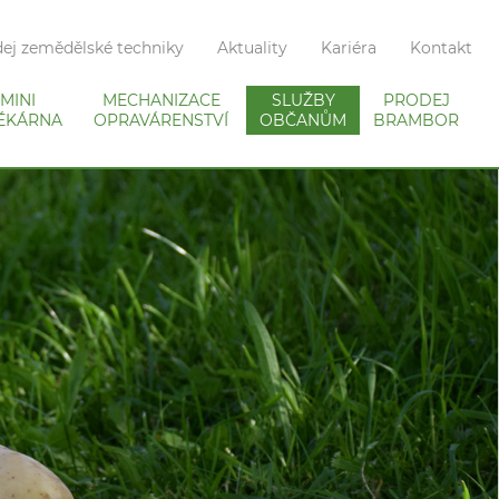
ej zemědělské techniky
Aktuality
Kariéra
Kontakt
MINI
MECHANIZACE
SLUŽBY
PRODEJ
ÉKÁRNA
OPRAVÁRENSTVÍ
OBČANŮM
BRAMBOR