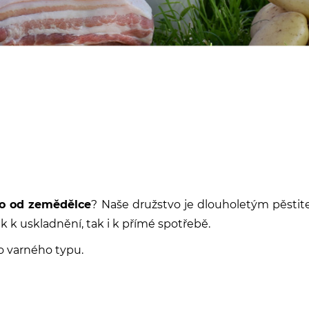
mo od zemědělce
? Naše družstvo je dlouholetým pěsti
k uskladnění, tak i k přímé spotřebě.
o varného typu.