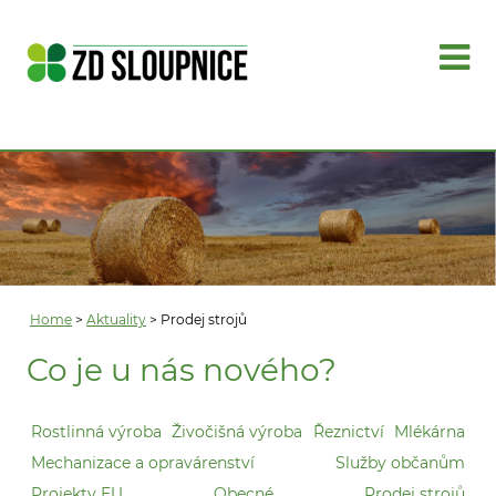
Home
>
Aktuality
> Prodej strojů
Co je u nás nového?
Rostlinná výroba
Živočišná výroba
Řeznictví
Mlékárna
Mechanizace a opravárenství
Služby občanům
Projekty EU
Obecné
Prodej strojů