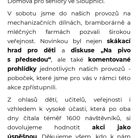
Domova pro seniory ve Sloupnici.
V sobotu jsme do našich provozů na
mechanizačních dílnách, bramborárně a
mléčných farmách pozvali širokou
veřejnost. Novinkou byl nejen
skákací
hrad pro děti
a
diskuse „Na pivo
s předsedou“
, ale také
komentované
prohlídky
jednotlivých našich provozů -
poboček, které jsme pro vás v rámci této
akce zpřístupnili.
Z ohlasů dětí, učitelů, veřejnosti i
vzhledem k vysoké účasti, která po oba
dny čítala téměř 1600 návštěvníků, si
dovolujeme hodnotit
akci jako
úspěšnou
. Děkujeme všem, kdo k nám