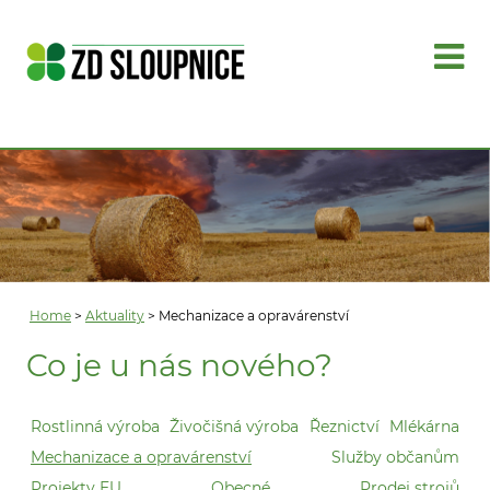
Home
>
Aktuality
> Mechanizace a opravárenství
Co je u nás nového?
Rostlinná výroba
Živočišná výroba
Řeznictví
Mlékárna
Mechanizace a opravárenství
Služby občanům
Projekty EU
Obecné
Prodej strojů