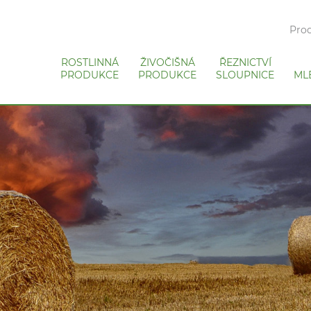
Prod
ROSTLINNÁ
ŽIVOČIŠNÁ
ŘEZNICTVÍ
PRODUKCE
PRODUKCE
SLOUPNICE
ML