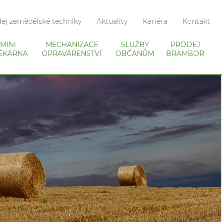
ej zemědělské techniky
Aktuality
Kariéra
Kontakt
MINI
MECHANIZACE
SLUŽBY
PRODEJ
ÉKÁRNA
OPRAVÁRENSTVÍ
OBČANŮM
BRAMBOR