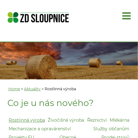
Home
>
Aktuality
> Rostlinná výroba
Co je u nás nového?
Rostlinná výroba
Živočišná výroba
Řeznictví
Mlékárna
Mechanizace a opravárenství
Služby občanům
Projekty EU
Obecné
Prodej strojů