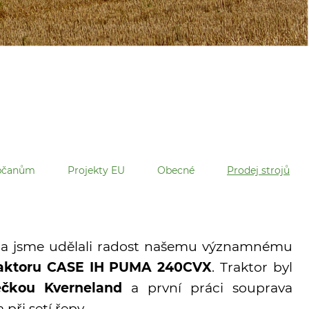
občanům
Projekty EU
Obecné
Prodej strojů
a jsme udělali radost našemu významnému
raktoru CASE IH PUMA 240CVX
. Traktor byl
ečkou Kverneland
a první práci souprava
při setí řepy.