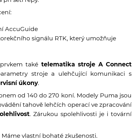
cení:
ení AccuGuide
orekčního signálu RTK, který umožňuje
 prvkem také
telematika stroje A Connect
arametry stroje a ulehčující komunikaci s
rvisní úkony
.
onem od 140 do 270 koní. Modely Puma jsou
vádění tahově lehčích operací ve zpracování
olehlivost
. Zárukou spolehlivosti je i tovární
. Máme vlastní bohaté zkušenosti.