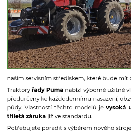
naším servisním střediskem, které bude mí
Traktory
řady Puma
nabízí výborné užitné vl
předurčeny ke každodennímu nasazení, obzvl
půdy. Vlastností těchto modelů je
vysoká u
tříletá záruka
již ve standardu.
Potřebujete poradit s výběrem nového stroj