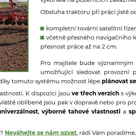
Obsluha traktoru při práci jistě o
kompletní tovární satelitní říz
včetně přesného navigačního k
přesnost práce až na 2 cm.
Pro majitele bude významným
umožňující sledovat provozní p
t díky tomuto systému možnost lépe
plánovat se
astnosti. K dispozici jsou
ve třech verzích
s výk
áště oblíbené jsou pak v dopravě nebo pro pro
niverzálnost
,
výborné tahové vlastnosti
a
sp
e?
Neváhejte se nám ozvat
, rádi Vám poradíme