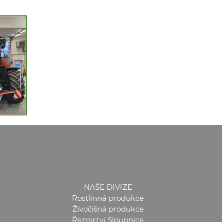
NAŠE DIVIZE
Rostlinná produkce
Živočišná produkce
Řeznictví Sloupnice