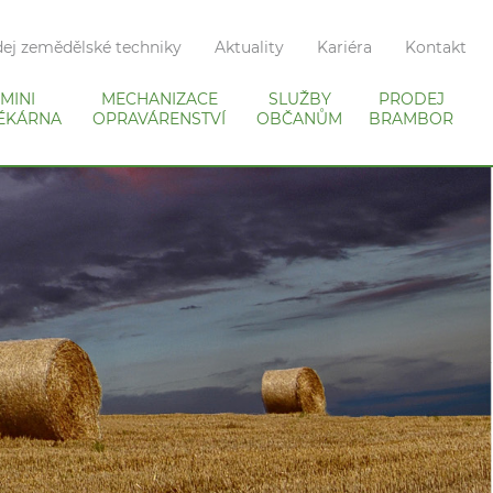
ej zemědělské techniky
Aktuality
Kariéra
Kontakt
MINI
MECHANIZACE
SLUŽBY
PRODEJ
ÉKÁRNA
OPRAVÁRENSTVÍ
OBČANŮM
BRAMBOR