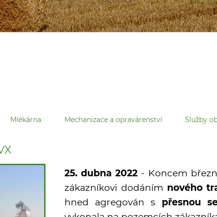
Mlékárna
Mechanizace a opravárenství
Služby 
VX
25. dubna 2022
- Koncem březn
zákazníkovi dodáním
nového t
hned agregován s
přesnou s
vykonala na pozemcích zákazníka 