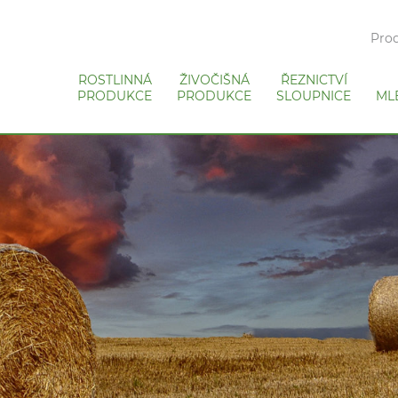
Prod
ROSTLINNÁ
ŽIVOČIŠNÁ
ŘEZNICTVÍ
PRODUKCE
PRODUKCE
SLOUPNICE
ML