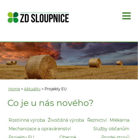
Home
>
Aktuality
> Projekty EU
Co je u nás nového?
Rostlinná výroba
Živočišná výroba
Řeznictví
Mlékárna
Mechanizace a opravárenství
Služby občanům
Projekty EU
Obecné
Prodej strojů